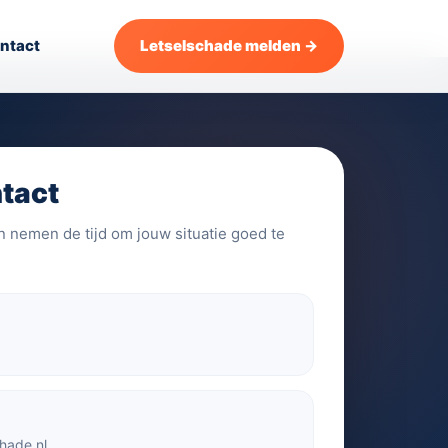
ntact
Letselschade melden →
ntact
n nemen de tijd om jouw situatie goed te
2
hade.nl