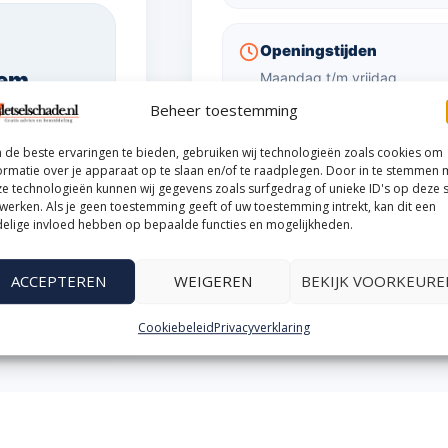
Openingstijden
hem
Maandag t/m vrijdag
09:00 - 17:00
Beheer toestemming
de beste ervaringen te bieden, gebruiken wij technologieën zoals cookies om
ormatie over je apparaat op te slaan en/of te raadplegen. Door in te stemmen 
WhatsApp ons
E-mai
e technologieën kunnen wij gegevens zoals surfgedrag of unieke ID's op deze s
werken. Als je geen toestemming geeft of uw toestemming intrekt, kan dit een
elige invloed hebben op bepaalde functies en mogelijkheden.
ACCEPTEREN
WEIGEREN
BEKIJK VOORKEURE
Cookiebeleid
Privacyverklaring