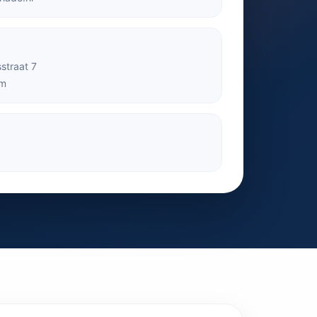
sstraat 7
em