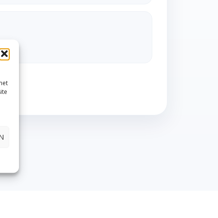
met
l ons
ite
N