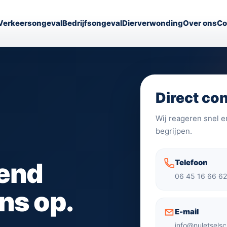
Verkeersongeval
Bedrijfsongeval
Dierverwonding
Over ons
Co
Direct co
Wij reageren snel e
begrijpen.
vend
Telefoon
06 45 16 66 6
ns op.
E-mail
info@nuletselsc