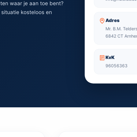
eten waar je aan toe bent?
 situatie kosteloos en
Adres
Mr. B.M. Telder
6842 CT Arnh
KvK
96056363