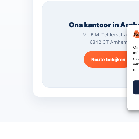
Ons kantoor in Arn
Mr. B.M. Teldersstraat 7
6842 CT Arnhem
Om 
inf
dez
Route bekijken
ver
nad